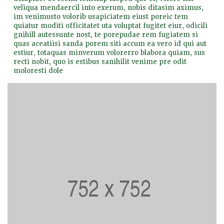
veliqua mendaercil into exerum, nobis ditasim aximus,
im venimusto volorib usapiciatem eiust poreic tem
quiatur moditi officitatet uta voluptat fugitet eiur, odicili
gnihill autessunte nost, te porepudae rem fugiatem si
quas aceatiisi sanda porem siti accum ea vero id qui aut
estiur, totaquas minverum volorerro blabora quiam, sus
recti nobit, quo is estibus sanihilit venime pre odit
moloresti dole