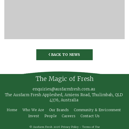
BACK TO NEWS
◅
The Magic of Fresh
enquiries@ausfarmfresh.com.au
The Ausfarm Fresh Appleshed, Amiens Road, Thulimbah, QLD
4376, Australia
Home
Who We Are
Our Brands
Community & Environment
Invest
People
Careers
Contact Us
© Ausfarm Fresh 2026
Privacy Policy
-
Terms of Use