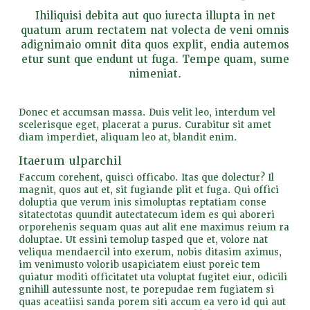
Ihiliquisi debita aut quo iurecta illupta in net
quatum arum rectatem nat volecta de veni omnis
adignimaio omnit dita quos explit, endia autemos
etur sunt que endunt ut fuga. Tempe quam, sume
nimeniat.
Donec et accumsan massa. Duis velit leo, interdum vel
scelerisque eget, placerat a purus. Curabitur sit amet
diam imperdiet, aliquam leo at, blandit enim.
Itaerum ulparchil
Faccum corehent, quisci officabo. Itas que dolectur? Il
magnit, quos aut et, sit fugiande plit et fuga. Qui offici
doluptia que verum inis simoluptas reptatiam conse
sitatectotas quundit autectatecum idem es qui aboreri
orporehenis sequam quas aut alit ene maximus reium ra
doluptae. Ut essini temolup tasped que et, volore nat
veliqua mendaercil into exerum, nobis ditasim aximus,
im venimusto volorib usapiciatem eiust poreic tem
quiatur moditi officitatet uta voluptat fugitet eiur, odicili
gnihill autessunte nost, te porepudae rem fugiatem si
quas aceatiisi sanda porem siti accum ea vero id qui aut