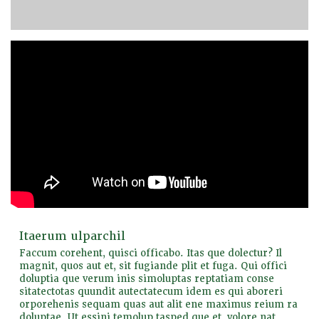
Itaerum ulparchil
Faccum corehent, quisci officabo. Itas que dolectur? Il
magnit, quos aut et, sit fugiande plit et fuga. Qui offici
doluptia que verum inis simoluptas reptatiam conse
sitatectotas quundit autectatecum idem es qui aboreri
orporehenis sequam quas aut alit ene maximus reium ra
doluptae. Ut essini temolup tasped que et, volore nat